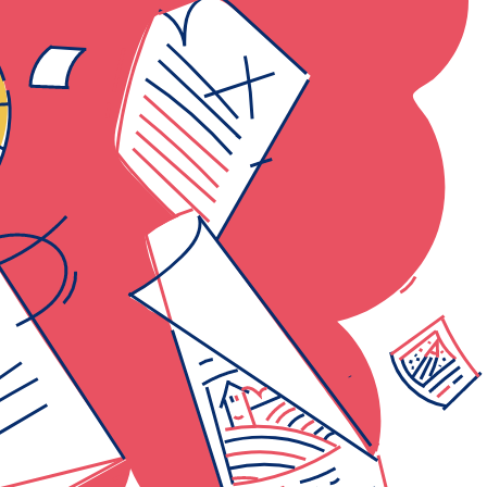
Tutti i dati (.csv)
Tutti i grafici (.jpg)