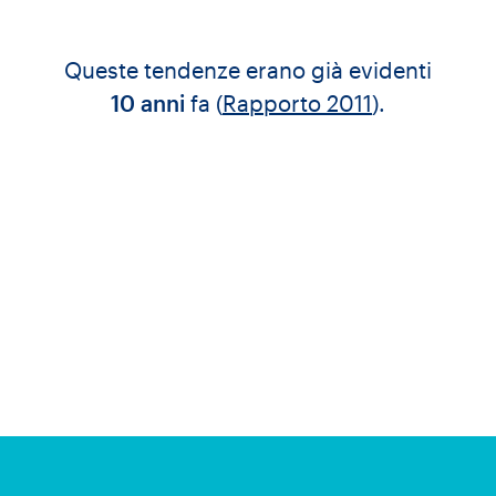
Queste tendenze erano già evidenti
10 anni
fa (
Rapporto 2011
).
e di questo nuovo rapporto mostra
on sono cambiate e la situazione
sempre di più