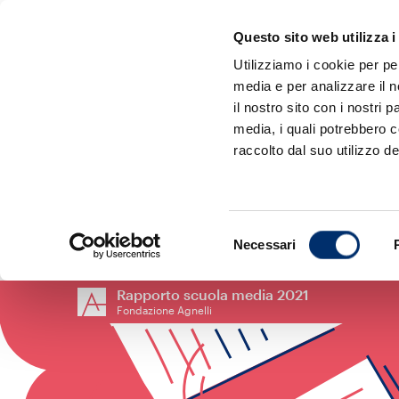
Skip
Questo sito web utilizza i
to
Utilizziamo i cookie per pe
main
media e per analizzare il n
content
il nostro sito con i nostri 
Perché è
media, i quali potrebbero 
raccolto dal suo utilizzo dei
Scopri di
Selezione
Necessari
del
consenso
e contrib
Rapporto scuola media 2021
Fondazione Agnelli
Non hanno 