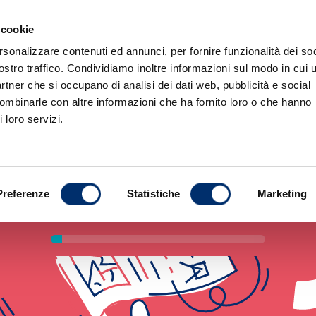
 cookie
rsonalizzare contenuti ed annunci, per fornire funzionalità dei soc
ostro traffico. Condividiamo inoltre informazioni sul modo in cui u
partner che si occupano di analisi dei dati web, pubblicità e social
 importante parlare di scuo
combinarle con altre informazioni che ha fornito loro o che hanno
 loro servizi.
 più
Studenti
Sc
Preferenze
Statistiche
Marketing
I risultati peggiorano
uisci
I divari pesano di più
Non stanno bene a scuola
idee chiare sul futuro e rischiano scelte poco 