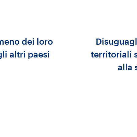
meno dei loro
Disuguagli
i altri paesi
territoriali
alla