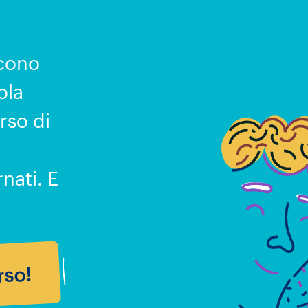
scono
ola
rso di
nati. E
rso!