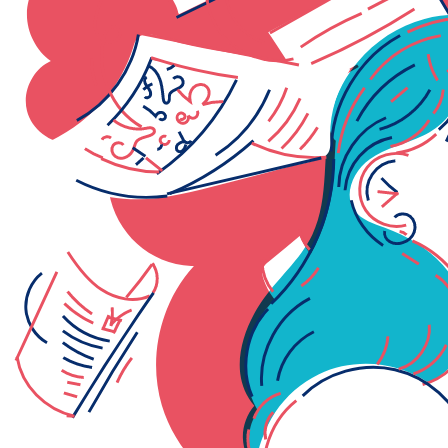
Abbiamo preparato un kit per
ogni esigenza. Dai dati alle info
prêt-à-porter.
Condividi le proposte