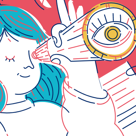
Come cambia la loro mente?
Docenti
Sono vittime della giostra dei trasferimenti
Più precari
Più avanti con gli anni
Poco valorizzati
Non sempre efficaci nella didattica