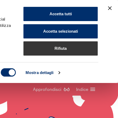
Accetta tutti
ial
tilizza
Accetta selezionati
la media?
Rifiuta
arica
Mostra dettagli
Rapporto di ricerca completo
Approfondisci
Indice
Presentazione formato slide
consapevoli